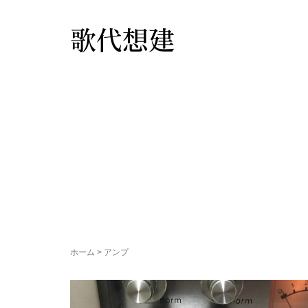
歌代想建
ホーム
>
アンプ